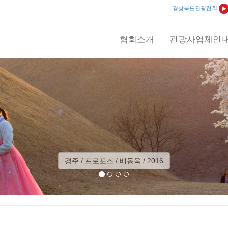
경상북도관광협회
협회소개
관광사업체안
예천 / 회룡포 일출 / 이상익 / 2012