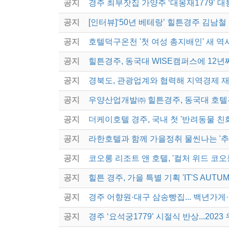
공지
경주 최부잣집 가양주 ‘대몽재1779’ 
공지
[인터뷰]‘50년 베테랑’ 힐튼경주 김남철
공지
호텔덕구온천 '첫 여성 총지배인' 새 역
공지
힐튼경주, 동국대 WISE캠퍼스에 12년
공지
경북도, 관광업계와 협력해 지역경제 
공지
우양산업개발㈜ 힐튼경주, 동국대 호
공지
더케이호텔 경주, 국내 첫 '반려동물 친
공지
라한호텔과 함께 가을정취 물씬나는 '추
공지
코오롱 리조트 앤 호텔, '컬처 위드 코오
공지
힐튼 경주, 가을 특별 기획 'IT'S AUTU
공지
경주 어향원·대구 삼송빵집... 백년가게
공지
경주 ‘요석궁1779’ 시절식 반상...20