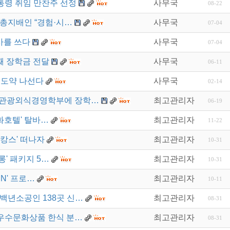
대통령 취임 만찬주 선정
사무국
08-22
 총지배인 “경험·시…
사무국
07-04
사를 쓰다
사무국
07-04
째 장학금 전달
사무국
06-11
재도약 나선다
사무국
02-14
텔관광외식경영학부에 장학…
최고관리자
06-19
화호텔' 탈바…
최고관리자
11-22
캉스' 떠나자
최고관리자
10-31
롱' 패키지 5…
최고관리자
10-31
MN' 프로…
최고관리자
10-11
·백년소공인 138곳 신…
최고관리자
08-31
23 우수문화상품 한식 분…
최고관리자
08-31