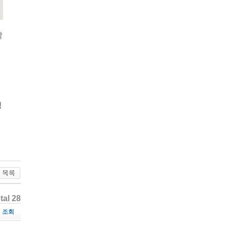
밝
경
tal 28
조회