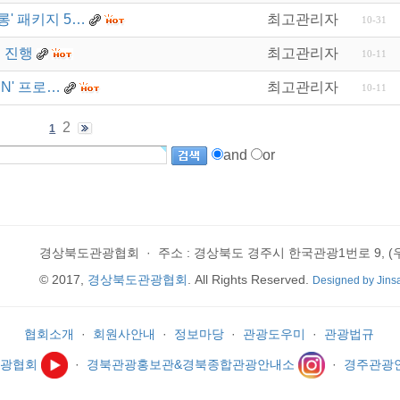
롱' 패키지 5…
최고관리자
10-31
 진행
최고관리자
10-11
MN' 프로…
최고관리자
10-11
2
1
and
or
경상북도관광협회
·
주소 : 경상북도 경주시 한국관광1번로 9, (우)
© 2017,
경상북도관광협회
. All Rights Reserved.
Designed by Jins
협회소개
·
회원사안내
·
정보마당
·
관광도우미
·
관광법규
관광협회
·
경북관광홍보관&경북종합관광안내소
·
경주관광