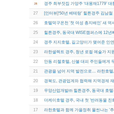
경주 최부잣집 가양주 ‘대몽재1779’ 
28
27
[인터뷰]‘50년 베테랑’ 힐튼경주 김남철
26
호텔덕구온천 '첫 여성 총지배인' 새 역
25
힐튼경주, 동국대 WISE캠퍼스에 12년
24
경주 지지호텔, 길고양이가 맺어준 인연
23
라한셀렉트 경주, 청년 로컬 예술가 지
22
안동 리첼호텔, 산불 대피 주민들에게 
21
관광을 넘어 지역 발전으로… 라한호텔
20
경북도, 관광업계와 협력해 지역경제 
19
우양산업개발㈜ 힐튼경주, 동국대 호
18
더케이호텔 경주, 국내 첫 '반려동물 친
17
라한호텔과 함께 가을정취 물씬나는 '추