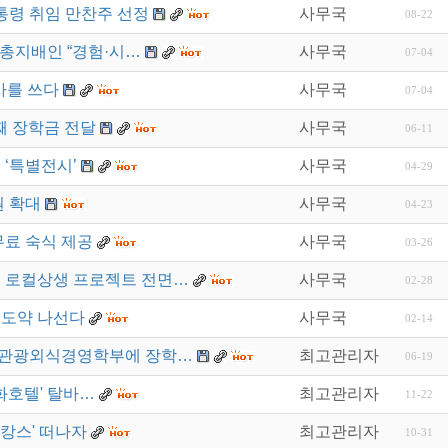
대통령 취임 만찬주 선정
사무국
08-22
 총지배인 “경험·시…
사무국
07-04
사를 쓰다
사무국
07-04
째 장학금 전달
사무국
06-11
 ‘특별전시’
사무국
04-29
원 확대
사무국
04-23
무료 숙식 제공
사무국
03-26
, 로컬상생 프로젝트 전면…
사무국
02-28
재도약 나선다
사무국
02-14
텔관광외식경영학부에 장학…
최고관리자
06-19
화호텔' 탈바…
최고관리자
11-22
캉스' 떠나자
최고관리자
10-31