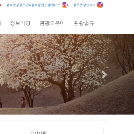
·
경북관광홍보관&경북종합관광안내소
·
경주관광안내소
내
정보마당
관광도우미
관광법규
Next
공지사항