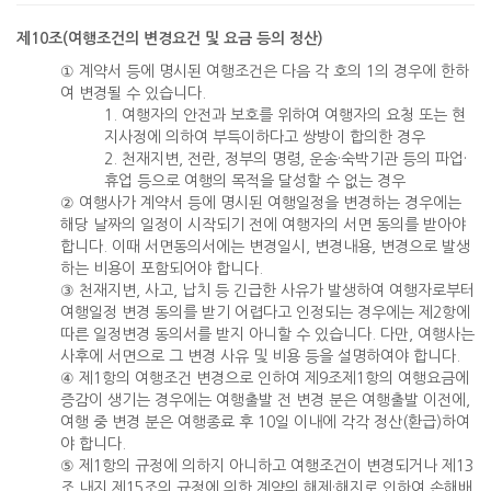
제10조(여행조건의 변경요건 및 요금 등의 정산)
① 계약서 등에 명시된 여행조건은 다음 각 호의 1의 경우에 한하
여 변경될 수 있습니다.
1. 여행자의 안전과 보호를 위하여 여행자의 요청 또는 현
지사정에 의하여 부득이하다고 쌍방이 합의한 경우
2. 천재지변, 전란, 정부의 명령, 운송·숙박기관 등의 파업·
휴업 등으로 여행의 목적을 달성할 수 없는 경우
② 여행사가 계약서 등에 명시된 여행일정을 변경하는 경우에는
해당 날짜의 일정이 시작되기 전에 여행자의 서면 동의를 받아야
합니다. 이때 서면동의서에는 변경일시, 변경내용, 변경으로 발생
하는 비용이 포함되어야 합니다.
③ 천재지변, 사고, 납치 등 긴급한 사유가 발생하여 여행자로부터
여행일정 변경 동의를 받기 어렵다고 인정되는 경우에는 제2항에
따른 일정변경 동의서를 받지 아니할 수 있습니다. 다만, 여행사는
사후에 서면으로 그 변경 사유 및 비용 등을 설명하여야 합니다.
④ 제1항의 여행조건 변경으로 인하여 제9조제1항의 여행요금에
증감이 생기는 경우에는 여행출발 전 변경 분은 여행출발 이전에,
여행 중 변경 분은 여행종료 후 10일 이내에 각각 정산(환급)하여
야 합니다.
⑤ 제1항의 규정에 의하지 아니하고 여행조건이 변경되거나 제13
조 내지 제15조의 규정에 의한 계약의 해제·해지로 인하여 손해배