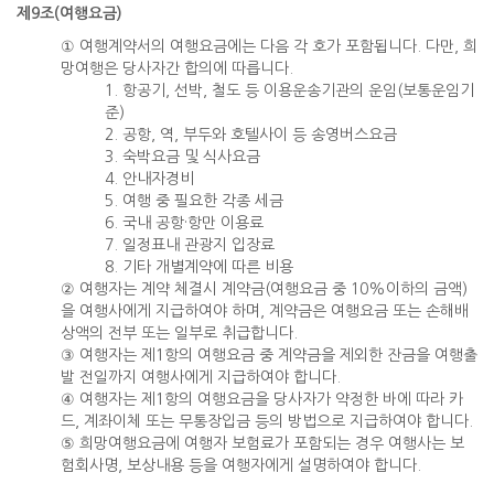
제9조(여행요금)
① 여행계약서의 여행요금에는 다음 각 호가 포함됩니다. 다만, 희
망여행은 당사자간 합의에 따릅니다.
1. 항공기, 선박, 철도 등 이용운송기관의 운임(보통운임기
준)
2. 공항, 역, 부두와 호텔사이 등 송영버스요금
3. 숙박요금 및 식사요금
4. 안내자경비
5. 여행 중 필요한 각종 세금
6. 국내 공항·항만 이용료
7. 일정표내 관광지 입장료
8. 기타 개별계약에 따른 비용
② 여행자는 계약 체결시 계약금(여행요금 중 10%이하의 금액)
을 여행사에게 지급하여야 하며, 계약금은 여행요금 또는 손해배
상액의 전부 또는 일부로 취급합니다.
③ 여행자는 제1항의 여행요금 중 계약금을 제외한 잔금을 여행출
발 전일까지 여행사에게 지급하여야 합니다.
④ 여행자는 제1항의 여행요금을 당사자가 약정한 바에 따라 카
드, 계좌이체 또는 무통장입금 등의 방법으로 지급하여야 합니다.
⑤ 희망여행요금에 여행자 보험료가 포함되는 경우 여행사는 보
험회사명, 보상내용 등을 여행자에게 설명하여야 합니다.