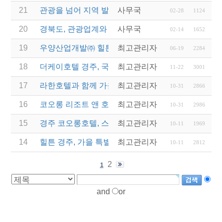
21
관광을 넘어 지역 발전으로… 라한호텔, 로컬상생 
사무국
02-28
1124
20
경북도, 관광업계와 협력해 지역경제 재도약 나선다
사무국
02-14
1652
19
우양산업개발㈜ 힐튼경주, 동국대 호텔관광외식경
최고관리자
06-19
2284
18
더케이호텔 경주, 국내 첫 '반려동물 친화호텔' 탈바
최고관리자
11-22
3001
17
라한호텔과 함께 가을정취 물씬나는 '추캉스' 떠나자
최고관리자
10-31
2866
16
코오롱 리조트 앤 호텔, '컬처 위드 코오롱' 패키지 5
최고관리자
10-31
2986
15
경주 코오롱호텔, 스페셜 라운드 이벤트 진행
최고관리자
10-11
1969
14
힐튼 경주, 가을 특별 기획 'IT'S AUTUMN' 프로…
최고관리자
10-11
2812
2
1
and
or