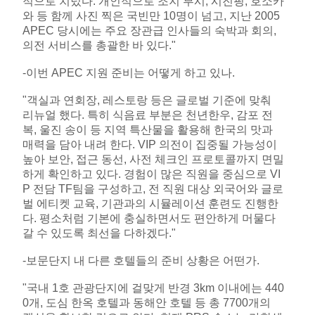
적으로 치렀다. 개인적으로 조지 부시, 시진핑, 호소카
와 등 함께 사진 찍은 국빈만 10명이 넘고, 지난 2005
APEC 당시에는 주요 장관급 인사들의 숙박과 회의,
의전 서비스를 총괄한 바 있다."
-이번 APEC 지원 준비는 어떻게 하고 있나.
"객실과 연회장, 레스토랑 등은 글로벌 기준에 맞춰
리뉴얼 했다. 특히 식음료 부분은 천년한우, 감포 전
복, 울진 송이 등 지역 특산물을 활용해 한국의 맛과
매력을 담아 내려 한다. VIP 의전이 집중될 가능성이
높아 보안, 접근 동선, 사전 체크인 프로토콜까지 면밀
하게 확인하고 있다. 경험이 많은 직원을 중심으로 VI
P 전담 TF팀을 구성하고, 전 직원 대상 외국어와 글로
벌 에티켓 교육, 기관과의 시뮬레이션 훈련도 진행한
다. 평소처럼 기본에 충실하면서도 편안하게 머물다
갈 수 있도록 최선을 다하겠다."
-보문단지 내 다른 호텔들의 준비 상황은 어떤가.
"국내 1호 관광단지에 걸맞게 반경 3km 이내에는 440
0개, 도심 한옥 호텔과 동해안 호텔 등 총 7700개의