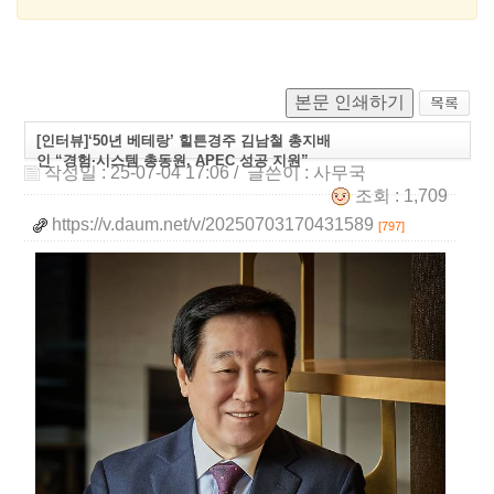
본문 인쇄하기
[인터뷰]‘50년 베테랑’ 힐튼경주 김남철 총지배
인 “경험·시스템 총동원, APEC 성공 지원”
작성일 : 25-07-04 17:06
/ 글쓴이 :
사무국
조회 : 1,709
https://v.daum.net/v/20250703170431589
[797]