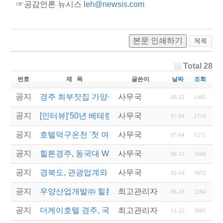
☞공감언론 뉴시스
leh@newsis.com
본문 인쇄하기
Total 28
번호
제 목
글쓴이
날짜
조회
공지
경주 최부잣집 가양주 ‘대몽재1779’ 대통령 취임 만
사무국
08-22
1485
공지
[인터뷰]‘50년 베테랑’ 힐튼경주 김남철 총지배인 “경
사무국
07-04
1710
공지
호텔덕구온천 '첫 여성 총지배인' 새 역사를 쓰다
사무국
07-04
1571
공지
힐튼경주, 동국대 WISE캠퍼스에 12년째 장학금 전
사무국
06-11
1666
공지
경북도, 관광업계와 협력해 지역경제 재도약 나선다
사무국
02-14
1652
공지
우양산업개발㈜ 힐튼경주, 동국대 호텔관광외식경
최고관리자
06-19
2284
공지
더케이호텔 경주, 국내 첫 '반려동물 친화호텔' 탈바
최고관리자
11-22
3001