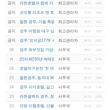
공지
라한호텔과 함께 가을정취 물씬나는 '추캉스' 떠나자
최고관리자
10-31
2866
공지
코오롱 리조트 앤 호텔, '컬처 위드 코오롱' 패키지 5
최고관리자
10-31
2986
공지
힐튼 경주, 가을 특별 기획 'IT'S AUTUMN' 프로…
최고관리자
10-11
2812
공지
경주 어향원·대구 삼송빵집... 백년가게·백년소공인 1
최고관리자
08-31
2979
공지
경주 ‘요석궁1779’ 시절식 반상...2023 우수문화상
최고관리자
08-31
3022
28
경주 최부잣집 가양주 ‘대몽재1779’ 대통령 취임 만
사무국
08-22
1485
[인터뷰]‘50년 베테랑’ 힐튼경주 김남철 총지배인 “경
사무국
27
07-04
1710
26
호텔덕구온천 '첫 여성 총지배인' 새 역사를 쓰다
사무국
07-04
1571
25
힐튼경주, 동국대 WISE캠퍼스에 12년째 장학금 전
사무국
06-11
1666
24
경주 지지호텔, 길고양이가 맺어준 인연 ‘특별전시’
사무국
04-29
1140
23
라한셀렉트 경주, 청년 로컬 예술가 지원 확대
사무국
04-23
1028
22
안동 리첼호텔, 산불 대피 주민들에게 무료 숙식 제공
사무국
03-26
1245