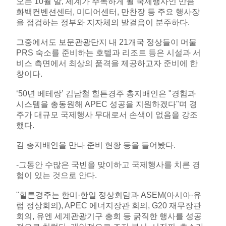
오는 10월 말, 세계가 주목하게 될 국제행사인 만큼
화백컨벤션센터, 미디어센터, 만찬장 등 주요 행사장
을 점검하는 정부와 지자체의 발걸음이 분주하다.
그중에서도 보문관광단지 내 21개국 정상들이 머물
PRS 숙소를 준비하는 호텔과 리조트 등은 시설과 서
비스 측면에서 최상의 품격을 제공하고자 준비에 한
창이다.
‘50년 베테랑’ 김남철 힐튼경주 총지배인은 "경험과
시스템을 총동원해 APEC 성공을 지원하겠다"며 경
주가 대규모 국제행사 무대로서 손색이 없음을 강조
했다.
김 총지배인을 만나 준비 현황 등을 들어봤다.
-그동안 수많은 국빈을 맞이하고 국제행사를 치른 경
험이 있는 것으로 안다.
"힐튼경주는 한미·한일 정상회담과 ASEM(아시아·유
럽 정상회의), APEC 에너지장관 회의, G20 재무장관
회의, 유엔 세계관광기구 총회 등 굵직한 행사를 성공