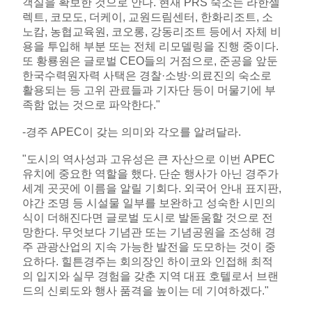
객실을 확보한 것으로 안다. 현재 PRS 숙소는 라한셀
렉트, 코모도, 더케이, 교원드림센터, 한화리조트, 소
노캄, 농협교육원, 코오롱, 강동리조트 등에서 자체 비
용을 투입해 부분 또는 전체 리모델링을 진행 중이다.
또 황룡원은 글로벌 CEO들의 거점으로, 준공을 앞둔
한국수력원자력 사택은 경찰·소방·의료진의 숙소로
활용되는 등 고위 관료들과 기자단 등이 머물기에 부
족함 없는 것으로 파악한다."
-경주 APEC이 갖는 의미와 각오를 알려달라.
"도시의 역사성과 고유성은 큰 자산으로 이번 APEC
유치에 중요한 역할을 했다. 단순 행사가 아닌 경주가
세계 곳곳에 이름을 알릴 기회다. 외국어 안내 표지판,
야간 조명 등 시설물 일부를 보완하고 성숙한 시민의
식이 더해진다면 글로벌 도시로 발돋움할 것으로 전
망한다. 무엇보다 기념관 또는 기념공원을 조성해 경
주 관광산업의 지속 가능한 발전을 도모하는 것이 중
요하다. 힐튼경주는 회의장인 하이코와 인접해 최적
의 입지와 실무 경험을 갖춘 지역 대표 호텔로서 브랜
드의 신뢰도와 행사 품격을 높이는 데 기여하겠다."