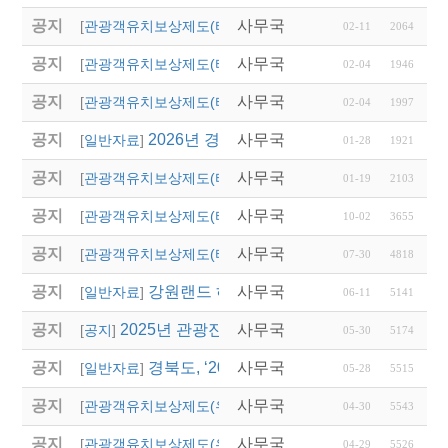
공지
사무국
2026년 경상남도 관광
[
관광객유치보상제도(타 시,도)
]
02-11
2064
공지
사무국
2026년 울산광역시 상
[
관광객유치보상제도(타 시,도)
]
02-04
1946
공지
사무국
「2026년도 대전광역
[
관광객유치보상제도(타 시,도)
]
02-04
1997
공지
2026년 경상북도독립운동기념관 단체관람
사무국
[
일반자료
]
01-28
1921
공지
사무국
2026년 용인시 외국인
[
관광객유치보상제도(타 시,도)
]
01-19
2103
공지
사무국
2025년 대전광역시 외
[
관광객유치보상제도(타 시,도)
]
10-02
3655
공지
사무국
2025년 대전 0시 축
[
관광객유치보상제도(타 시,도)
]
07-30
4818
공지
강원랜드 하이원리조트 스키버스 협약운행
사무국
[
일반자료
]
06-11
5141
공지
2025년 관광진흥개발기금 산불 관련 특별융자
사무국
[
공지
]
05-30
5174
공지
경북도, ‘2025 숙박 할인 대전’ 시작…관
사무국
[
일반자료
]
05-28
5515
공지
사무국
(영주시)단체관광객 유
[
관광객유치보상제도(우리지역)
]
04-30
5543
공지
사무국
(의성군)2025년 관광
[
관광객유치보상제도(우리지역)
]
04-29
5526