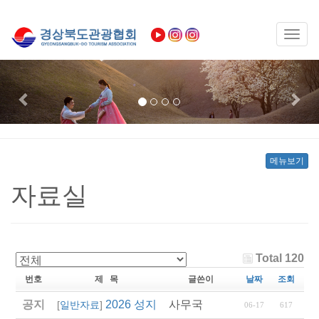
Toggl
naviga
Previous
Nex
메뉴보기
자료실
Total 120
번호
제 목
글쓴이
날짜
조회
공지
2026 성지혜윰길 파트너 여행사 선정 모집
사무국
[
일반자료
]
06-17
617