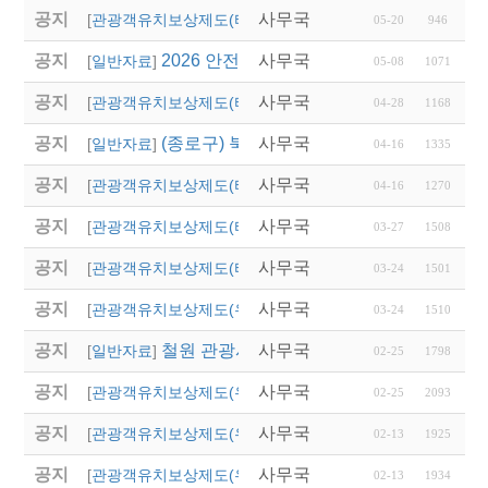
공지
사무국
2026 경상남도 관광객
[
관광객유치보상제도(타 시,도)
]
05-20
946
공지
2026 안전여행상품선정 접수
사무국
[
일반자료
]
05-08
1071
공지
사무국
2026년 상반기 대전광
[
관광객유치보상제도(타 시,도)
]
04-28
1168
공지
(종로구) 북촌 특별관리지역 전세버스 통
사무국
[
일반자료
]
04-16
1335
공지
사무국
2026년 달성군 파크골
[
관광객유치보상제도(타 시,도)
]
04-16
1270
공지
사무국
2026년 상반기 울산광
[
관광객유치보상제도(타 시,도)
]
03-27
1508
공지
사무국
'2026 열린 여행상품 공
[
관광객유치보상제도(타 시,도)
]
03-24
1501
공지
사무국
2026년 영주시 전담여
[
관광객유치보상제도(우리지역)
]
03-24
1510
공지
철원 관광시설 임시 폐쇄 안내
사무국
[
일반자료
]
02-25
1798
공지
사무국
2026 「버스타고 경북
[
관광객유치보상제도(우리지역)
]
02-25
2093
공지
사무국
2026년 영천시 단체
[
관광객유치보상제도(우리지역)
]
02-13
1925
공지
사무국
2026년 칠곡군 국내·
[
관광객유치보상제도(우리지역)
]
02-13
1934