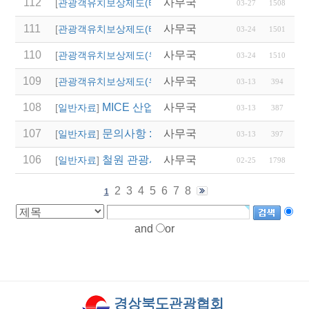
112
사무국
2026년 상반기 울산광
[
관광객유치보상제도(타 시,도)
]
03-27
1508
111
사무국
'2026 열린 여행상품 공
[
관광객유치보상제도(타 시,도)
]
03-24
1501
110
사무국
2026년 영주시 전담여
[
관광객유치보상제도(우리지역)
]
03-24
1510
109
사무국
(청도군)단체관광객 유
[
관광객유치보상제도(우리지역)
]
03-13
394
108
MICE 산업 AI 역량강화 교육과정 설계를
사무국
[
일반자료
]
03-13
387
107
문의사항 : 02-741-5278(문화사업팀, 
사무국
[
일반자료
]
03-13
397
106
철원 관광시설 임시 폐쇄 안내
사무국
[
일반자료
]
02-25
1798
2
3
4
5
6
7
8
1
and
or