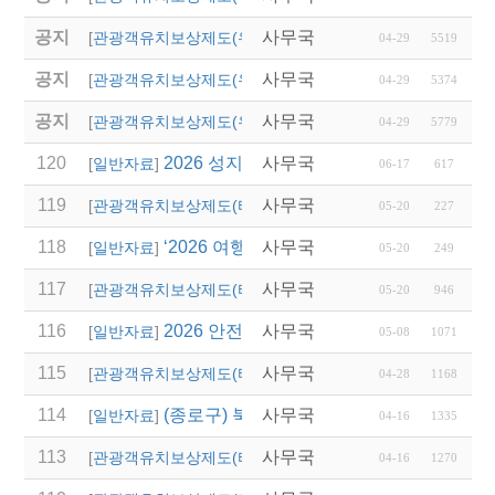
공지
사무국
(영덕군)2025년 단체
[
관광객유치보상제도(우리지역)
]
04-29
5519
공지
사무국
(청송군)「청송 여행
[
관광객유치보상제도(우리지역)
]
04-29
5374
공지
사무국
(안동시)2025년 단체
[
관광객유치보상제도(우리지역)
]
04-29
5779
120
2026 성지혜윰길 파트너 여행사 선정 모집
사무국
[
일반자료
]
06-17
617
119
사무국
2027 논산 세계 딸기 
[
관광객유치보상제도(타 시,도)
]
05-20
227
118
‘2026 여행업 종사자 직무역량 강화 교육’
사무국
[
일반자료
]
05-20
249
117
사무국
2026 경상남도 관광객
[
관광객유치보상제도(타 시,도)
]
05-20
946
116
2026 안전여행상품선정 접수
사무국
[
일반자료
]
05-08
1071
115
사무국
2026년 상반기 대전광
[
관광객유치보상제도(타 시,도)
]
04-28
1168
114
(종로구) 북촌 특별관리지역 전세버스 통
사무국
[
일반자료
]
04-16
1335
113
사무국
2026년 달성군 파크골
[
관광객유치보상제도(타 시,도)
]
04-16
1270