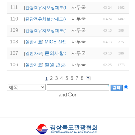
111
사무국
'2026 열린 여행상품 공
[
관광객유치보상제도(타 시,도)
]
03-24
1462
110
사무국
2026년 영주시 전담여
[
관광객유치보상제도(우리지역)
]
03-24
1487
109
사무국
(청도군)단체관광객 유
[
관광객유치보상제도(우리지역)
]
03-13
388
108
MICE 산업 AI 역량강화 교육과정 설계를
사무국
[
일반자료
]
03-13
375
107
문의사항 : 02-741-5278(문화사업팀, 
사무국
[
일반자료
]
03-13
386
106
철원 관광시설 임시 폐쇄 안내
사무국
[
일반자료
]
02-25
1773
2
3
4
5
6
7
8
1
and
or