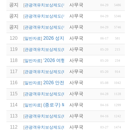
공지
사무국
(영덕군)2025년 단체
[
관광객유치보상제도(우리지역)
]
04-29
5486
공지
사무국
(청송군)「청송 여행
[
관광객유치보상제도(우리지역)
]
04-29
5346
공지
사무국
(안동시)2025년 단체
[
관광객유치보상제도(우리지역)
]
04-29
5746
120
2026 성지혜윰길 파트너 여행사 선정 모집
사무국
[
일반자료
]
06-17
581
119
사무국
2027 논산 세계 딸기 
[
관광객유치보상제도(타 시,도)
]
05-20
215
118
‘2026 여행업 종사자 직무역량 강화 교육’
사무국
[
일반자료
]
05-20
234
117
사무국
2026 경상남도 관광객
[
관광객유치보상제도(타 시,도)
]
05-20
914
116
2026 안전여행상품선정 접수
사무국
[
일반자료
]
05-08
1042
115
사무국
2026년 상반기 대전광
[
관광객유치보상제도(타 시,도)
]
04-28
1128
114
(종로구) 북촌 특별관리지역 전세버스 통
사무국
[
일반자료
]
04-16
1299
113
사무국
2026년 달성군 파크골
[
관광객유치보상제도(타 시,도)
]
04-16
1242
112
사무국
2026년 상반기 울산광
[
관광객유치보상제도(타 시,도)
]
03-27
1474