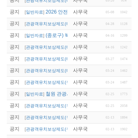
공지
사무국
2026 경상남도 관광객
[
관광객유치보상제도(타 시,도)
]
05-20
914
공지
2026 안전여행상품선정 접수
사무국
[
일반자료
]
05-08
1042
공지
사무국
2026년 상반기 대전광
[
관광객유치보상제도(타 시,도)
]
04-28
1128
공지
(종로구) 북촌 특별관리지역 전세버스 통
사무국
[
일반자료
]
04-16
1299
공지
사무국
2026년 달성군 파크골
[
관광객유치보상제도(타 시,도)
]
04-16
1242
공지
사무국
2026년 상반기 울산광
[
관광객유치보상제도(타 시,도)
]
03-27
1474
공지
사무국
'2026 열린 여행상품 공
[
관광객유치보상제도(타 시,도)
]
03-24
1462
공지
사무국
2026년 영주시 전담여
[
관광객유치보상제도(우리지역)
]
03-24
1487
공지
철원 관광시설 임시 폐쇄 안내
사무국
[
일반자료
]
02-25
1773
공지
사무국
2026 「버스타고 경북
[
관광객유치보상제도(우리지역)
]
02-25
2058
공지
사무국
2026년 영천시 단체
[
관광객유치보상제도(우리지역)
]
02-13
1894
공지
사무국
2026년 칠곡군 국내·
[
관광객유치보상제도(우리지역)
]
02-13
1902