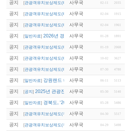
공지
사무국
2026년 경상남도 관광
[
관광객유치보상제도(타 시,도)
]
02-11
2035
공지
사무국
2026년 울산광역시 상
[
관광객유치보상제도(타 시,도)
]
02-04
1915
공지
사무국
「2026년도 대전광역
[
관광객유치보상제도(타 시,도)
]
02-04
1961
공지
2026년 경상북도독립운동기념관 단체관람
사무국
[
일반자료
]
01-28
1891
공지
사무국
2026년 용인시 외국인
[
관광객유치보상제도(타 시,도)
]
01-19
2068
공지
사무국
2025년 대전광역시 외
[
관광객유치보상제도(타 시,도)
]
10-02
3627
공지
사무국
2025년 대전 0시 축
[
관광객유치보상제도(타 시,도)
]
07-30
4780
공지
강원랜드 하이원리조트 스키버스 협약운행
사무국
[
일반자료
]
06-11
5113
공지
2025년 관광진흥개발기금 산불 관련 특별융자
사무국
[
공지
]
05-30
5140
공지
경북도, ‘2025 숙박 할인 대전’ 시작…관
사무국
[
일반자료
]
05-28
5486
공지
사무국
(영주시)단체관광객 유
[
관광객유치보상제도(우리지역)
]
04-30
5517
공지
사무국
(의성군)2025년 관광
[
관광객유치보상제도(우리지역)
]
04-29
5498