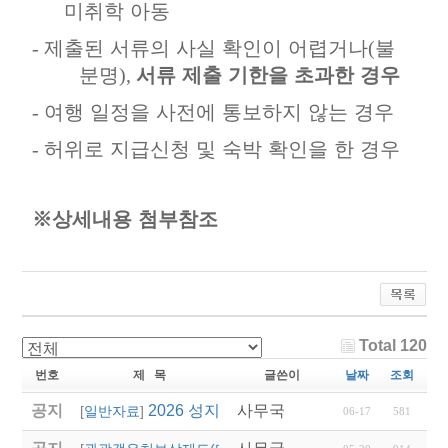
미취학 아동
-
제출된 서류의 사실 확인이 어렵거나
(
불
분명
),
서류 제출 기한을 초과한 경우
-
여행 일정을 사전에 통보하지 않는 경우
-
허위로 지급신청 및 숙박 확인을 한 경우
※상세내용 첨부참조
Total 120
번호
제 목
글쓴이
날짜
조회
공지
2026 성지혜윰길 파트너 여행사 선정 모집
사무국
[
일반자료
]
06-17
581