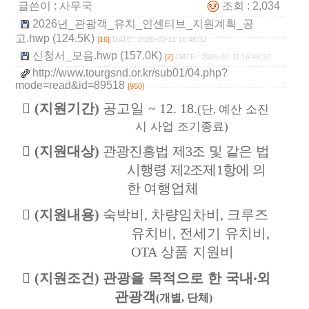
글쓴이 :
사무국
조회 : 2,034
2026년_관광객_유치_인센티브_지원계획_공
고.hwp (124.5K)
[16]
DATE : 2026-02-11 16:46:32
신청서_모음.hwp (157.0K)
[2]
DATE : 2026-02-11 16:46:32
http://www.tourgsnd.or.kr/sub01/04.php?
mode=read&id=89518
[950]

(
지원기간
)
공고일
~ 12. 18.
단
예산 소진
(
,
시 사업 조기종료
)

(
지원대상
)
관광진흥법 제
3
조 및 같은 법
시행령 제
2
조제
1
항에 의
한
여행업체

(
지원내용
)
숙박비
,
차량임차비
,
크루즈
유치비
,
전세기 유치비
,
OTA
상품 지원비

(
지원조건
)
관광을 목적으로 한 국내
‧
외
관광객
(
개별
,
단체
)