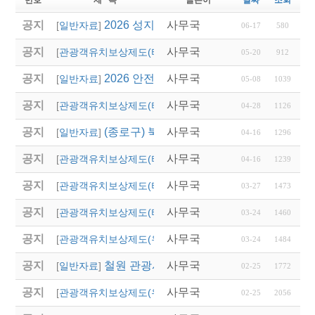
공지
2026 성지혜윰길 파트너 여행사 선정 모집
사무국
[
일반자료
]
06-17
580
공지
사무국
2026 경상남도 관광객
[
관광객유치보상제도(타 시,도)
]
05-20
912
공지
2026 안전여행상품선정 접수
사무국
[
일반자료
]
05-08
1039
공지
사무국
2026년 상반기 대전광
[
관광객유치보상제도(타 시,도)
]
04-28
1126
공지
(종로구) 북촌 특별관리지역 전세버스 통
사무국
[
일반자료
]
04-16
1296
공지
사무국
2026년 달성군 파크골
[
관광객유치보상제도(타 시,도)
]
04-16
1239
공지
사무국
2026년 상반기 울산광
[
관광객유치보상제도(타 시,도)
]
03-27
1473
공지
사무국
'2026 열린 여행상품 공
[
관광객유치보상제도(타 시,도)
]
03-24
1460
공지
사무국
2026년 영주시 전담여
[
관광객유치보상제도(우리지역)
]
03-24
1484
공지
철원 관광시설 임시 폐쇄 안내
사무국
[
일반자료
]
02-25
1772
공지
사무국
2026 「버스타고 경북
[
관광객유치보상제도(우리지역)
]
02-25
2056