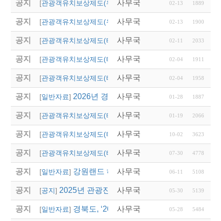
공지
사무국
2026년 영천시 단체
[
관광객유치보상제도(우리지역)
]
02-13
1889
공지
사무국
2026년 칠곡군 국내·
[
관광객유치보상제도(우리지역)
]
02-13
1900
공지
사무국
2026년 경상남도 관광
[
관광객유치보상제도(타 시,도)
]
02-11
2033
공지
사무국
2026년 울산광역시 상
[
관광객유치보상제도(타 시,도)
]
02-04
1911
공지
사무국
「2026년도 대전광역
[
관광객유치보상제도(타 시,도)
]
02-04
1958
공지
2026년 경상북도독립운동기념관 단체관람
사무국
[
일반자료
]
01-28
1887
공지
사무국
2026년 용인시 외국인
[
관광객유치보상제도(타 시,도)
]
01-19
2066
공지
사무국
2025년 대전광역시 외
[
관광객유치보상제도(타 시,도)
]
10-02
3623
공지
사무국
2025년 대전 0시 축
[
관광객유치보상제도(타 시,도)
]
07-30
4778
공지
강원랜드 하이원리조트 스키버스 협약운행
사무국
[
일반자료
]
06-11
5108
공지
2025년 관광진흥개발기금 산불 관련 특별융자
사무국
[
공지
]
05-30
5139
공지
경북도, ‘2025 숙박 할인 대전’ 시작…관
사무국
[
일반자료
]
05-28
5484