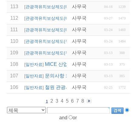
113
사무국
2026년 달성군 파크골
[
관광객유치보상제도(타 시,도)
]
04-16
1239
112
사무국
2026년 상반기 울산광
[
관광객유치보상제도(타 시,도)
]
03-27
1473
111
사무국
'2026 열린 여행상품 공
[
관광객유치보상제도(타 시,도)
]
03-24
1460
110
사무국
2026년 영주시 전담여
[
관광객유치보상제도(우리지역)
]
03-24
1484
109
사무국
(청도군)단체관광객 유
[
관광객유치보상제도(우리지역)
]
03-13
388
108
MICE 산업 AI 역량강화 교육과정 설계를
사무국
[
일반자료
]
03-13
375
107
문의사항 : 02-741-5278(문화사업팀, 
사무국
[
일반자료
]
03-13
385
106
철원 관광시설 임시 폐쇄 안내
사무국
[
일반자료
]
02-25
1772
2
3
4
5
6
7
8
1
and
or