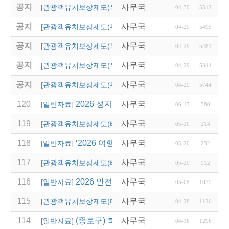
공지
사무국
(영주시)단체관광객 유
[
관광객유치보상제도(우리지역)
]
04-30
5512
공지
사무국
(의성군)2025년 관광
[
관광객유치보상제도(우리지역)
]
04-29
5495
공지
사무국
(영덕군)2025년 단체
[
관광객유치보상제도(우리지역)
]
04-29
5481
공지
사무국
(청송군)「청송 여행
[
관광객유치보상제도(우리지역)
]
04-29
5344
공지
사무국
(안동시)2025년 단체
[
관광객유치보상제도(우리지역)
]
04-29
5744
120
2026 성지혜윰길 파트너 여행사 선정 모집
사무국
[
일반자료
]
06-17
580
119
사무국
2027 논산 세계 딸기 
[
관광객유치보상제도(타 시,도)
]
05-20
214
118
‘2026 여행업 종사자 직무역량 강화 교육’
사무국
[
일반자료
]
05-20
232
117
사무국
2026 경상남도 관광객
[
관광객유치보상제도(타 시,도)
]
05-20
912
116
2026 안전여행상품선정 접수
사무국
[
일반자료
]
05-08
1039
115
사무국
2026년 상반기 대전광
[
관광객유치보상제도(타 시,도)
]
04-28
1126
114
(종로구) 북촌 특별관리지역 전세버스 통
사무국
[
일반자료
]
04-16
1296