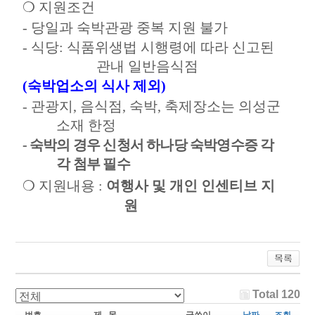
❍
지원조건
-
당일과 숙박관광 중복 지원 불가
-
식당
:
식품위생법 시행령에 따라 신고된
관내 일반음식점
(
숙박업소의 식사 제외
)
-
관광지
,
음식점
,
숙박
,
축제장소는 의성군
소재 한정
-
숙박의 경우 신청서 하나당 숙박영수증 각
각 첨부 필수
❍
지원내용
:
여행사 및 개인 인센티브 지
원
Total 120
번호
제 목
글쓴이
날짜
조회