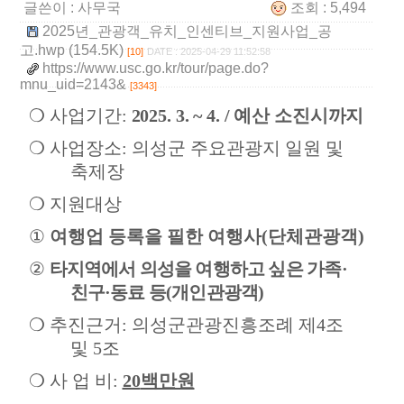
글쓴이 :
사무국
조회 : 5,494
2025년_관광객_유치_인센티브_지원사업_공
고.hwp (154.5K)
[10]
DATE : 2025-04-29 11:52:58
https://www.usc.go.kr/tour/page.do?
mnu_uid=2143&
[3343]
❍
사업기간
:
2025. 3. ~ 4. /
예산 소진시까지
❍
사업장소
:
의성군 주요관광지 일원 및
축제장
❍
지원대상
①
여행업 등록을 필한 여행사
(
단체관광객
)
②
타지역에서 의성을 여행하고 싶은 가족
·
친구
·
동료 등
(
개인관광객
)
❍
추진근거
:
의성군관광진흥조례 제
4
조
및
5
조
❍
사 업 비
:
20
백만원