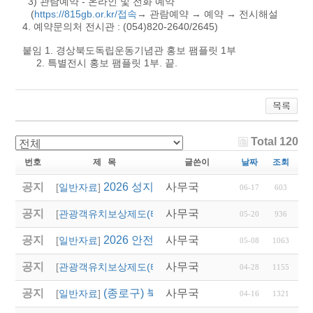
3) 관람예약 - 온라인 및 전화 예약
(
https://815gb.or.kr/접속
→ 관람예약 → 예약 → 전시해설
4. 예약문의처 전시관 : (054)820-2640/2645)
붙임 1. 경상북도독립운동기념관 홍보 팸플릿 1부
2. 특별전시 홍보 팸플릿 1부. 끝.
Total 120
번호
제 목
글쓴이
날짜
조회
공지
2026 성지혜윰길 파트너 여행사 선정 모집
사무국
[
일반자료
]
06-17
603
공지
사무국
2026 경상남도 관광객
[
관광객유치보상제도(타 시,도)
]
05-20
936
공지
2026 안전여행상품선정 접수
사무국
[
일반자료
]
05-08
1063
공지
사무국
2026년 상반기 대전광
[
관광객유치보상제도(타 시,도)
]
04-28
1155
공지
(종로구) 북촌 특별관리지역 전세버스 통
사무국
[
일반자료
]
04-16
1321