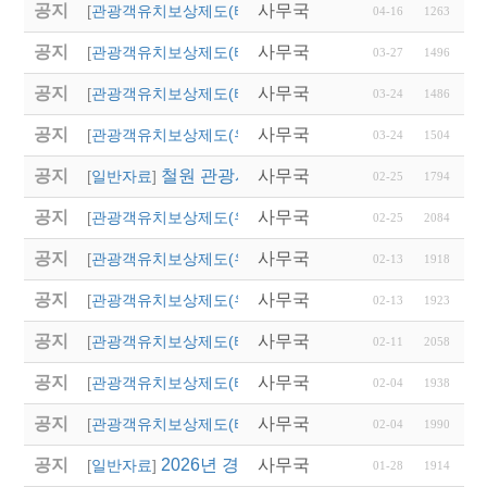
공지
사무국
2026년 달성군 파크골
[
관광객유치보상제도(타 시,도)
]
04-16
1263
공지
사무국
2026년 상반기 울산광
[
관광객유치보상제도(타 시,도)
]
03-27
1496
공지
사무국
'2026 열린 여행상품 공
[
관광객유치보상제도(타 시,도)
]
03-24
1486
공지
사무국
2026년 영주시 전담여
[
관광객유치보상제도(우리지역)
]
03-24
1504
공지
철원 관광시설 임시 폐쇄 안내
사무국
[
일반자료
]
02-25
1794
공지
사무국
2026 「버스타고 경북
[
관광객유치보상제도(우리지역)
]
02-25
2084
공지
사무국
2026년 영천시 단체
[
관광객유치보상제도(우리지역)
]
02-13
1918
공지
사무국
2026년 칠곡군 국내·
[
관광객유치보상제도(우리지역)
]
02-13
1923
공지
사무국
2026년 경상남도 관광
[
관광객유치보상제도(타 시,도)
]
02-11
2058
공지
사무국
2026년 울산광역시 상
[
관광객유치보상제도(타 시,도)
]
02-04
1938
공지
사무국
「2026년도 대전광역
[
관광객유치보상제도(타 시,도)
]
02-04
1990
공지
2026년 경상북도독립운동기념관 단체관람
사무국
[
일반자료
]
01-28
1914