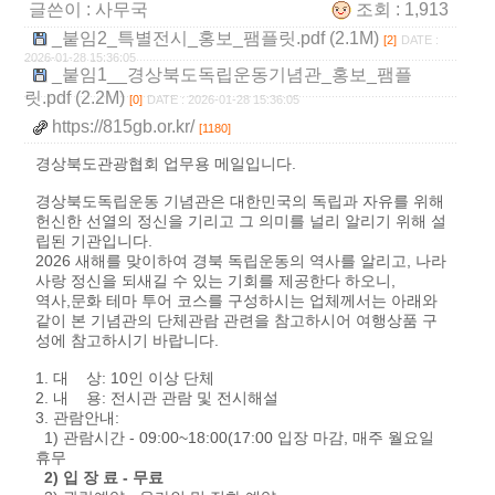
글쓴이 :
사무국
조회 : 1,913
_붙임2_특별전시_홍보_팸플릿.pdf (2.1M)
[2]
DATE :
2026-01-28 15:36:05
_붙임1__경상북도독립운동기념관_홍보_팸플
릿.pdf (2.2M)
[0]
DATE : 2026-01-28 15:36:05
https://815gb.or.kr/
[1180]
경상북도관광협회 업무용 메일입니다.
경상북도독립운동 기념관은 대한민국의 독립과 자유를 위해
헌신한 선열의 정신을 기리고 그 의미를 널리 알리기 위해 설
립된 기관입니다.
2026 새해를 맞이하여 경북 독립운동의 역사를 알리고, 나라
사랑 정신을 되새길 수 있는 기회를 제공한다 하오니,
역사,문화 테마 투어 코스를 구성하시는 업체께서는 아래와
같이 본 기념관의 단체관람 관련을 참고하시어 여행상품 구
성에 참고하시기 바랍니다.
1. 대 상: 10인 이상 단체
2. 내 용: 전시관 관람 및 전시해설
3. 관람안내:
1) 관람시간 - 09:00~18:00(17:00 입장 마감, 매주 월요일
휴무
2) 입 장 료 - 무료