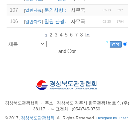
107
문의사항 : 02-741-5278(문화사업팀, 
사무국
[
일반자료
]
03-13
392
106
철원 관광시설 임시 폐쇄 안내
사무국
[
일반자료
]
02-25
1794
2
3
4
5
6
7
8
1
and
or
경상북도관광협회
·
주소 : 경상북도 경주시 한국관광1번로 9, (우)
38117
·
대표전화 : (054)745-0750
© 2017,
경상북도관광협회
. All Rights Reserved.
Designed by Jinsan.