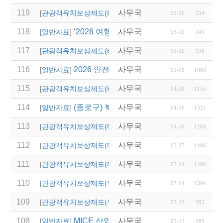
119
사무국
2027 논산 세계 딸기 
[
관광객유치보상제도(타 시,도)
]
05-20
224
118
‘2026 여행업 종사자 직무역량 강화 교육’
사무국
[
일반자료
]
05-20
245
117
사무국
2026 경상남도 관광객
[
관광객유치보상제도(타 시,도)
]
05-20
936
116
2026 안전여행상품선정 접수
사무국
[
일반자료
]
05-08
1063
115
사무국
2026년 상반기 대전광
[
관광객유치보상제도(타 시,도)
]
04-28
1155
114
(종로구) 북촌 특별관리지역 전세버스 통
사무국
[
일반자료
]
04-16
1321
113
사무국
2026년 달성군 파크골
[
관광객유치보상제도(타 시,도)
]
04-16
1263
112
사무국
2026년 상반기 울산광
[
관광객유치보상제도(타 시,도)
]
03-27
1496
111
사무국
'2026 열린 여행상품 공
[
관광객유치보상제도(타 시,도)
]
03-24
1486
110
사무국
2026년 영주시 전담여
[
관광객유치보상제도(우리지역)
]
03-24
1504
109
사무국
(청도군)단체관광객 유
[
관광객유치보상제도(우리지역)
]
03-13
392
108
MICE 산업 AI 역량강화 교육과정 설계를
사무국
[
일반자료
]
03-13
385