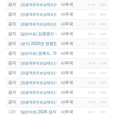
공지
사무국
2026년 용인시 외국인
[
관광객유치보상제도(타 시,도)
]
01-19
2085
공지
사무국
2025년 대전광역시 외
[
관광객유치보상제도(타 시,도)
]
10-02
3646
공지
사무국
2025년 대전 0시 축
[
관광객유치보상제도(타 시,도)
]
07-30
4805
공지
강원랜드 하이원리조트 스키버스 협약운행
사무국
[
일반자료
]
06-11
5134
공지
2025년 관광진흥개발기금 산불 관련 특별융자
사무국
[
공지
]
05-30
5157
공지
경북도, ‘2025 숙박 할인 대전’ 시작…관
사무국
[
일반자료
]
05-28
5504
공지
사무국
(영주시)단체관광객 유
[
관광객유치보상제도(우리지역)
]
04-30
5534
공지
사무국
(의성군)2025년 관광
[
관광객유치보상제도(우리지역)
]
04-29
5515
공지
사무국
(영덕군)2025년 단체
[
관광객유치보상제도(우리지역)
]
04-29
5507
공지
사무국
(청송군)「청송 여행
[
관광객유치보상제도(우리지역)
]
04-29
5364
공지
사무국
(안동시)2025년 단체
[
관광객유치보상제도(우리지역)
]
04-29
5766
120
2026 성지혜윰길 파트너 여행사 선정 모집
사무국
[
일반자료
]
06-17
603