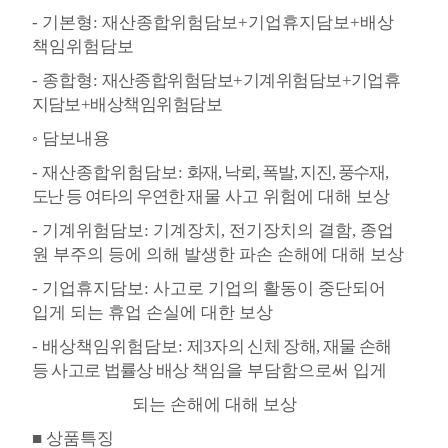
-
기본형
:
재산종합위험담보
+
기업휴지담보
+
배상
책임위험담보
-
종합형
:
재산종합위험담보
+
기계위험담보
+
기업휴
지담보
+
배상책임위험담보
◦
담보내용
-
재산종합위험담보
:
화재
,
낙뢰
,
폭발
,
지진
,
풍수재
,
도난 등 여타의 우연한
재물 사고 위험에 대해 보상
-
기계위험담보
:
기계장치
,
전기장치의 결함
,
종업
원 부주의 등에 의해
발생한 파손 손해에 대해 보상
-
기업휴지담보
:
사고로 기업의 활동이 중단되어
입게 되는 휴업 손실에
대한 보상
-
배상책임위험담보
:
제
3
자의 신체 장해
,
재물 손해
등 사고로 법률상 배상
책임을 부담함으로써 입게
되는
손해에 대해 보상
■
상품특징