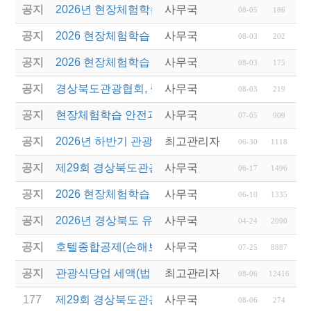
공지
2026년 현장체험학습 안전과정(신규.재강습) 교육생
사무국
08-05
186
공지
2026 현장체험학습 안전과정 교육(신규. 재강습) 수
사무국
08-03
202
공지
2026 현장체험학습 안전과정(신규. 재강습) 교육 성
사무국
08-03
175
공지
경상북도관광협회, 중국 단동 해외여행상품 개발 팸
사무국
08-03
219
공지
현장체험학습 안전과정(신규/재강습) 안내
사무국
07-05
909
공지
2026년 하반기 관광진흥개발기금 융자 시행 안내
최고관리자
06-30
1118
공지
제29회 경상북도관광기념품공모전 개최
사무국
06-17
1496
공지
2026 현장체험학습 안전과정(신규.재강습)
사무국
06-10
1335
공지
2026년 경상북도 유니크베뉴를 활용한 MICE행사 
사무국
04-24
2090
공지
호텔종합공제(손해보험) 서비스 안내
사무국
07-25
8887
공지
관광식당업 세액(법인세 및 소득세)감면 제도 안내
최고관리자
08-06
12416
177
제29회 경상북도관광기념품공모전 결과발표
사무국
08-06
274