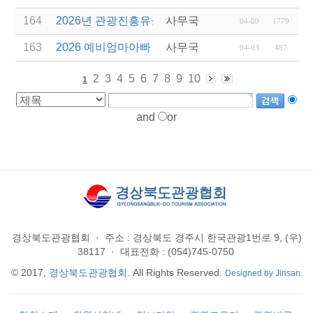
164
2026년 관광진흥유공자 정부포상 대상자 추천
사무국
04-09
1779
163
2026 예비엄마아빠 행복가족여행 전담여행사 선정
사무국
04-03
487
2
3
4
5
6
7
8
9
10
1
and
or
경상북도관광협회
·
주소 : 경상북도 경주시 한국관광1번로 9, (우)
38117
·
대표전화 : (054)745-0750
© 2017,
경상북도관광협회
. All Rights Reserved.
Designed by Jinsan.