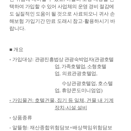
택
하여 가입할
수 있어 사업체의 운영 경비 절감에
도 실질적인 도움이 될 것으로
사료되오니 귀사 손
해보험 가입기간 만료 도래시
참고
‧
활용하시기 바
랍니다
.
■
개요
◦
가입대상
:
관광진흥법상 관광숙박업자
(
관광호텔
업
,
가족호텔업
,
소형호텔
업
,
의료관광호텔업
,
수상관광호텔업
,
호스텔
업
,
휴양콘도미니엄업
)
◦
가입물건
:
호텔건물
,
집기 등 일체
,
건물 내 기계
장치
‧
시설 설비
◦
상품종류
-
알뜰형
:
재산종합위험담보
+
배상책임위험담보