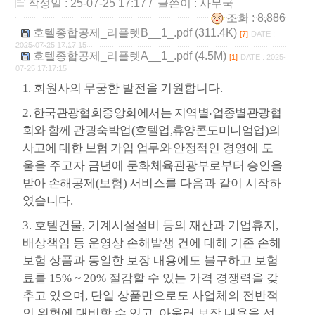
작성일 : 25-07-25 17:17
/ 글쓴이 :
사무국
조회 : 8,886
호텔종합공제_리플렛B__1_.pdf (311.4K)
[7]
DATE :
2025-07-25 17:17:15
호텔종합공제_리플렛A__1_.pdf (4.5M)
[1]
DATE : 2025-
07-25 17:17:15
1.
회원사의 무궁한 발전을 기원합니다
.
2.
한국관광협회중앙회에서는 지역별
‧
업종별관광협
회와 함께 관광숙박업
(
호텔업
,
휴양콘도미니엄업
)
의
사고에 대한 보험 가입 업무와 안정적인
경영에 도
움을 주고자 금년에
문화체육관광부로부터 승인을
받아 손해공제
(
보험
)
서비스를
다음과 같이 시작하
였습니다
.
3.
호텔건물
,
기계시설설비 등의 재산과 기업휴지
,
배상책임 등 운영상 손해발생 건에 대해 기존 손해
보험 상품과 동일한 보장 내용에도 불구하고 보험
료를
15% ~ 20%
절감할 수 있는 가격 경쟁력을 갖
추고 있으며
,
단일 상품만으로도 사업체의 전반적
인 위험에 대비할 수 있고
,
아울러 보장 내용을 선