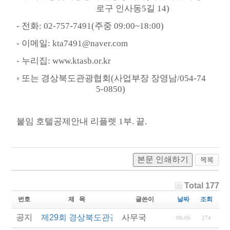
로구 인사동
5
길
14)
-
전화
: 02-757-7491(
주중
09:00~18:00)
-
이메일
: kta7491@naver.com
-
누리집
: www.ktasb.or.kr
◦
또는 경상북도관광협회
(
사업부장 장영남
/054-74
5-0850)
붙임 호텔공제안내 리플렛
1
부
.
끝
.
본문 인쇄하기
Total 177
번호
제 목
글쓴이
날짜
조회
공지
제29회 경상북도관광기념품공모전 결과발표
사무국
08-06
274