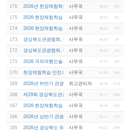
176
2026년 현장체험학습 안전과정(신규.재강습) 교육생
사무국
08-05
186
175
2026 현장체험학습 안전과정 교육(신규. 재강습) 수
사무국
08-03
202
174
2026 현장체험학습 안전과정(신규. 재강습) 교육 성
사무국
08-03
175
173
경상북도관광협회, 현장체험학습 안전과정 교육 성
사무국
08-03
34
172
경상북도관광협회, 중국 단동 해외여행상품 개발 팸
사무국
08-03
219
171
2026 국외여행인솔자 소양과정 연간 일정 안내
사무국
07-15
109
170
현장체험학습 안전과정(신규/재강습) 안내
사무국
07-05
909
169
2026년 하반기 관광진흥개발기금 융자 시행 안내
최고관리자
06-30
1118
168
제29회 경상북도관광기념품공모전 개최
사무국
06-17
1496
167
2026 현장체험학습 안전과정(신규.재강습)
사무국
06-10
1335
166
2026년 상반기 관광진흥기금 스타트업 지원
사무국
05-11
1337
165
2026년 경상북도 유니크베뉴를 활용한 MICE행사 
사무국
04-24
2090