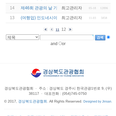
14
제46회 관광의 날 기념 2019 관광진흥유공자 정부 
최고관리자
05-18
12896
13
(여행업) 인도네시아 발리 & 덴파사르 지역 세일즈 
최고관리자
11-03
5858
12
11
and
or
경상북도관광협회
·
주소 : 경상북도 경주시 한국관광1번로 9, (우)
38117
·
대표전화 : (054)745-0750
© 2017,
경상북도관광협회
. All Rights Reserved.
Designed by Jinsan.