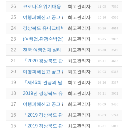
26
코로나19 위기대응 관광업계 건의문 제출(2020년 11
최고관리자
11-05
7539
25
여행피해신고 공고
최고관리자
10-16
6586
24
경상북도 유니크베뉴를 활용한 MICE행사 개최 지원 
최고관리자
08-26
4614
23
(여행업,관광숙박업)특별고용지원 업종의 고용안정 
최고관리자
08-25
3803
22
전국 여행업체 실태 전수조사 조사원 모집 안내
최고관리자
08-20
3519
21
「2020 경상북도 관광 청년인턴제 사업」실시업체 모
최고관리자
03-11
4662
20
여행피해신고 공고
최고관리자
09-03
9315
19
「제46회 관광의 날」경상북도 관광진흥유공 표창대
최고관리자
08-26
5337
18
2019년 경상북도 유니크베뉴를 활용한 MICE행사 
최고관리자
08-21
5002
17
여행피해신고 공고
최고관리자
08-09
9426
16
「2019 경상북도 관광 청년인턴제」실시업체 추가 
최고관리자
06-03
5241
15
「2019 경상북도 관광 청년인턴제」실시업체 모집 
최고관리자
05-21
5017