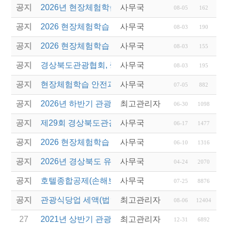
공지
2026년 현장체험학습 안전과정(신규.재강습) 교육생
사무국
08-05
162
공지
2026 현장체험학습 안전과정 교육(신규. 재강습) 수
사무국
08-03
190
공지
2026 현장체험학습 안전과정(신규. 재강습) 교육 성
사무국
08-03
155
공지
경상북도관광협회, 중국 단동 해외여행상품 개발 팸
사무국
08-03
195
공지
현장체험학습 안전과정(신규/재강습) 안내
사무국
07-05
882
공지
2026년 하반기 관광진흥개발기금 융자 시행 안내
최고관리자
06-30
1098
공지
제29회 경상북도관광기념품공모전 개최
사무국
06-17
1477
공지
2026 현장체험학습 안전과정(신규.재강습)
사무국
06-10
1316
공지
2026년 경상북도 유니크베뉴를 활용한 MICE행사 
사무국
04-24
2070
공지
호텔종합공제(손해보험) 서비스 안내
사무국
07-25
8876
공지
관광식당업 세액(법인세 및 소득세)감면 제도 안내
최고관리자
08-06
12404
27
2021년 상반기 관광진흥개발기금 융자 시행 안내
최고관리자
12-31
6892