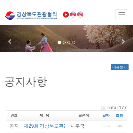
Toggl
naviga
Previous
Nex
메뉴보기
공지사항
Total 177
번호
제 목
글쓴이
날짜
조회
공지
제29회 경상북도관광기념품공모전 결과발표
사무국
08-06
246