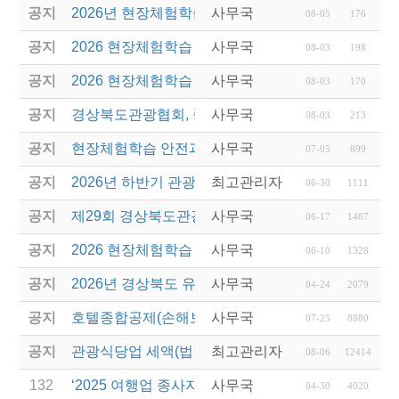
공지
2026년 현장체험학습 안전과정(신규.재강습) 교육생
사무국
08-05
176
공지
2026 현장체험학습 안전과정 교육(신규. 재강습) 수
사무국
08-03
198
공지
2026 현장체험학습 안전과정(신규. 재강습) 교육 성
사무국
08-03
170
공지
경상북도관광협회, 중국 단동 해외여행상품 개발 팸
사무국
08-03
213
공지
현장체험학습 안전과정(신규/재강습) 안내
사무국
07-05
899
공지
2026년 하반기 관광진흥개발기금 융자 시행 안내
최고관리자
06-30
1111
공지
제29회 경상북도관광기념품공모전 개최
사무국
06-17
1487
공지
2026 현장체험학습 안전과정(신규.재강습)
사무국
06-10
1328
공지
2026년 경상북도 유니크베뉴를 활용한 MICE행사 
사무국
04-24
2079
공지
호텔종합공제(손해보험) 서비스 안내
사무국
07-25
8880
공지
관광식당업 세액(법인세 및 소득세)감면 제도 안내
최고관리자
08-06
12414
132
‘2025 여행업 종사자 직무역량 강화 교육’ 교육생 모
사무국
04-30
4020