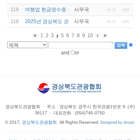
119
여행업 현금영수증 의무발행 합산발급(총액) 적용 
사무국
01-22
1432
118
2025년 경상북도 관광서비스 시설환경개선 사업 공
사무국
01-21
2261
1
2
3
5
6
7
8
9
10
4
and
or
경상북도관광협회
·
주소 : 경상북도 경주시 한국관광1번로 9, (우)
38117
·
대표전화 : (054)745-0750
© 2017,
경상북도관광협회
. All Rights Reserved.
Designed by Jinsan.