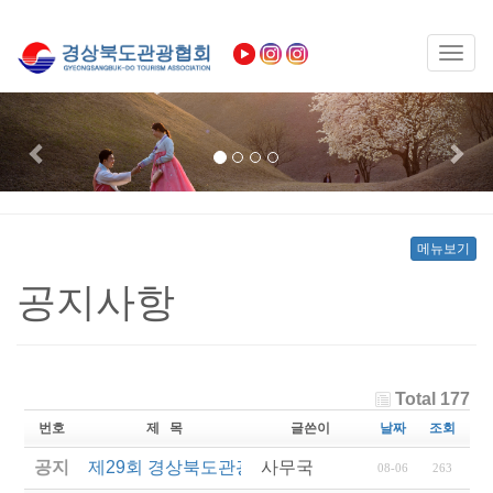
Toggl
naviga
Previous
Nex
메뉴보기
공지사항
Total 177
번호
제 목
글쓴이
날짜
조회
공지
제29회 경상북도관광기념품공모전 결과발표
사무국
08-06
263