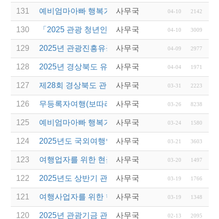
131
예비엄마아빠 행복가족여행 전담여행사 선정 결과 
사무국
04-10
2142
130
「2025 관광 청년인턴제 지원 사업」 참여 사업체 
사무국
04-10
3009
129
2025년 관광진흥유공자 정부포상 대상자 추천
사무국
04-09
2977
128
2025년 경상북도 유니크베뉴를 활용한 MICE행사 
사무국
04-04
1971
127
제28회 경상북도 관광기념품 공모전 개최
사무국
03-31
2223
126
무등록자여행(보따리) 알선행위 근절 위한 관계 기관
사무국
03-26
8238
125
예비엄마아빠 행복가족여행 지원사업 전담여행사 모
사무국
03-24
1580
124
2025년도 국외여행인솔자(T/C) 소양교육(1차) 실시
사무국
03-21
3603
123
여행업자를 위한 현금영수증 관련 웨비나 진행
사무국
03-20
1497
122
2025년도 상반기 관광진흥개발기금 융자 시행 변경(
사무국
03-19
1766
121
여행사업자를 위한 현금영수증 관련 웨비나 실시
사무국
03-19
1348
120
2025년 관광기금 관광사업체 운영자금 특별융자 지원
사무국
02-13
2095