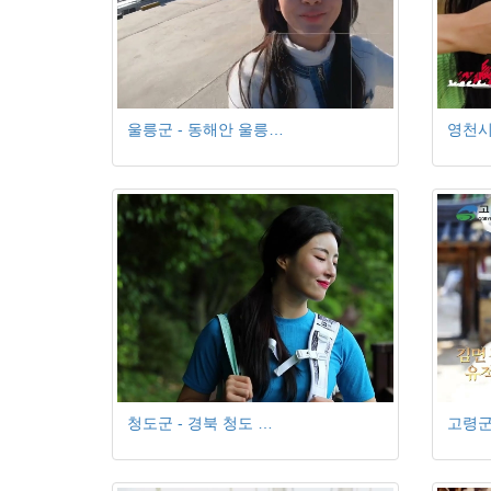
울릉군 - 동해안 울릉…
영천시
청도군 - 경북 청도 …
고령군