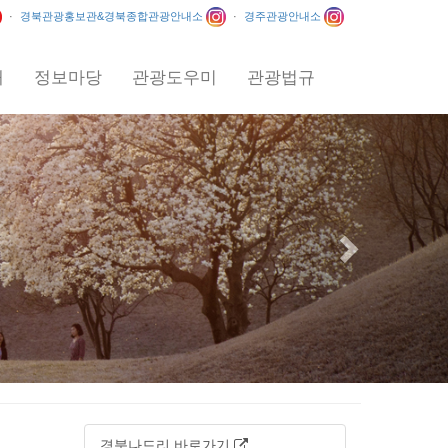
·
경북관광홍보관&경북종합관광안내소
·
경주관광안내소
내
정보마당
관광도우미
관광법규
Next
경북나드리 바로가기