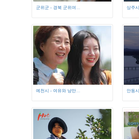
군위군 - 경북 군위여…
상주시
예천시 - 여유와 낭만…
안동시