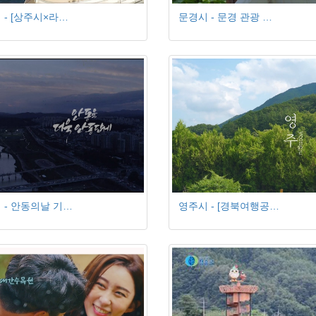
 - [상주시×라…
문경시 - 문경 관광 …
 - 안동의날 기…
영주시 - [경북여행공…