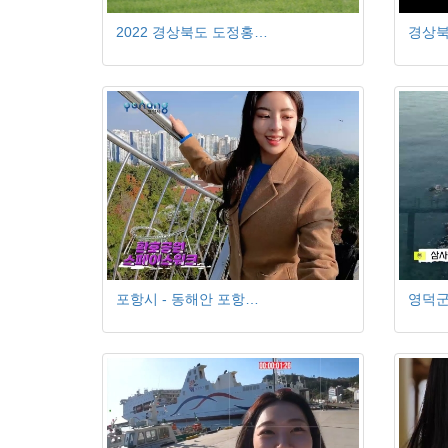
2022 경상북도 도정홍…
경상북
포항시 - 동해안 포항…
영덕군