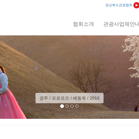
경상북도관광협회
협회소개
관광사업체안
예천 / 회룡포 일출 / 이상익 / 2012