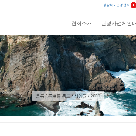
경상북도관광협회
협회소개
관광사업체안
울릉 / 푸르른 독도 / 서영균 / 2009