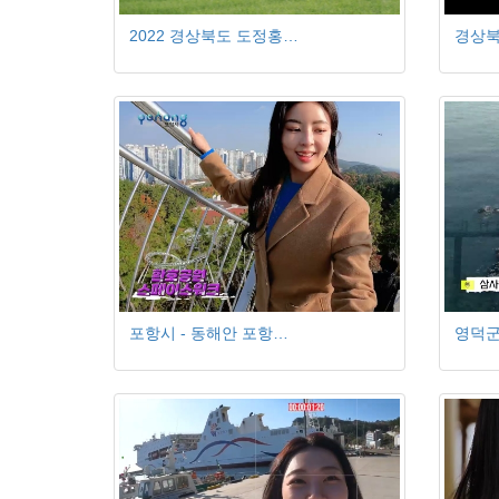
2022 경상북도 도정홍…
경상북
포항시 - 동해안 포항…
영덕군