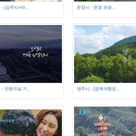
 - [상주시×라…
문경시 - 문경 관광 …
 - 안동의날 기…
영주시 - [경북여행공…