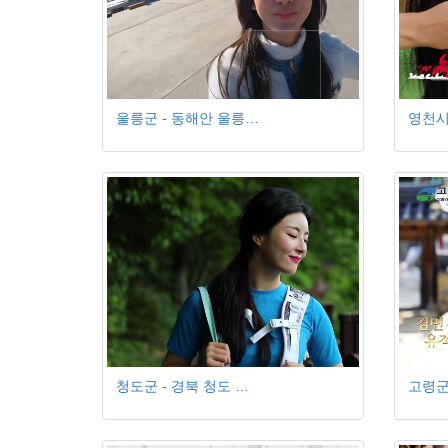
울릉군 - 동해안 울릉…
영천시
청도군 - 경북 청도 …
고령군