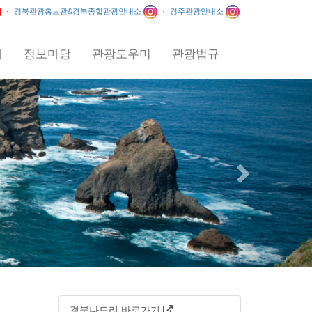
·
경북관광홍보관&경북종합관광안내소
·
경주관광안내소
내
정보마당
관광도우미
관광법규
Next
경북나드리 바로가기