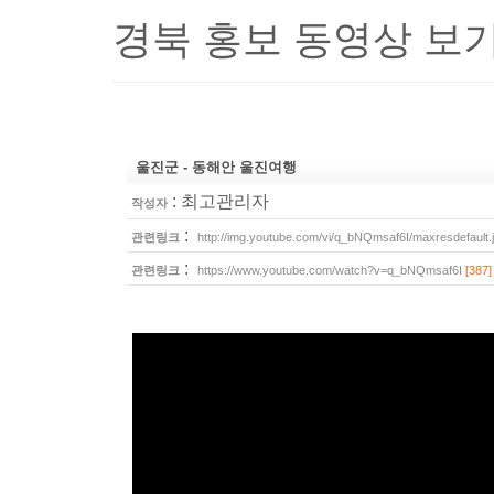
경북 홍보 동영상 보
울진군 - 동해안 울진여행
:
최고관리자
작성자
:
관련링크
http://img.youtube.com/vi/q_bNQmsaf6I/maxresdefault.
:
관련링크
https://www.youtube.com/watch?v=q_bNQmsaf6I
[387]