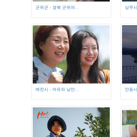
군위군 - 경북 군위여…
상주시
예천시 - 여유와 낭만…
안동시